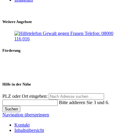
Weitere Angebote
Förderung
Hilfe in der Nähe
PLZ oder Ort eingeben:
Bitte addieren Sie 3 und 6.
Suchen
Navigation überspringen
Kontakt
Inhaltsübersicht