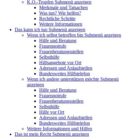
K.O.-Tropfen
Submenü anzeigen
Merkmale und Tatsachen
Was tun? Wie helfen?
Rechtliche Schritte
Weitere Informationen
Das kann ich tun
Submenü anzeigen
Wenn ich selbst betroffen bin
Submenü anzeigen
Hilfe und Beratung
Frauennotrufe
Frauenberatungsstellen
Selbsthilfe
Hilfsangebote vor Ort
Adressen und Anlaufstellen
Bundesweites Hilfstelefon
Wenn ich andere unterstützen möchte
Submenü
anzeigen
Hilfe und Beratung
Frauennotrufe
Frauenberatungsstellen
Selbsthilfe
Hilfe vor Ort
Adressen und Anlaufstellen
Bundesweites Hilfstelefon
Weitere Informationen und Hilfen
Das ist mein Recht
Submenü anzeigen