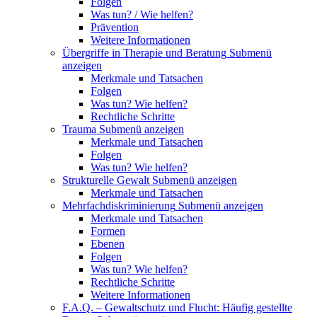
Folgen
Was tun? / Wie helfen?
Prävention
Weitere Informationen
Übergriffe in Therapie und Beratung
Submenü
anzeigen
Merkmale und Tatsachen
Folgen
Was tun? Wie helfen?
Rechtliche Schritte
Trauma
Submenü anzeigen
Merkmale und Tatsachen
Folgen
Was tun? Wie helfen?
Strukturelle Gewalt
Submenü anzeigen
Merkmale und Tatsachen
Mehrfachdiskriminierung
Submenü anzeigen
Merkmale und Tatsachen
Formen
Ebenen
Folgen
Was tun? Wie helfen?
Rechtliche Schritte
Weitere Informationen
F.A.Q. – Gewaltschutz und Flucht: Häufig gestellte