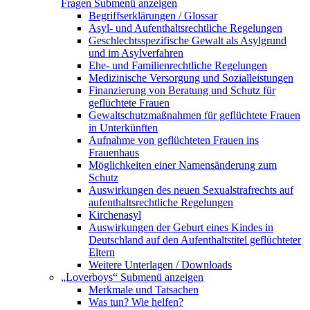
Fragen
Submenü anzeigen
Begriffserklärungen / Glossar
Asyl- und Aufenthaltsrechtliche Regelungen
Geschlechtsspezifische Gewalt als Asylgrund
und im Asylverfahren
Ehe- und Familienrechtliche Regelungen
Medizinische Versorgung und Sozialleistungen
Finanzierung von Beratung und Schutz für
geflüchtete Frauen
Gewaltschutzmaßnahmen für geflüchtete Frauen
in Unterkünften
Aufnahme von geflüchteten Frauen ins
Frauenhaus
Möglichkeiten einer Namensänderung zum
Schutz
Auswirkungen des neuen Sexualstrafrechts auf
aufenthaltsrechtliche Regelungen
Kirchenasyl
Auswirkungen der Geburt eines Kindes in
Deutschland auf den Aufenthaltstitel geflüchteter
Eltern
Weitere Unterlagen / Downloads
„Loverboys“
Submenü anzeigen
Merkmale und Tatsachen
Was tun? Wie helfen?