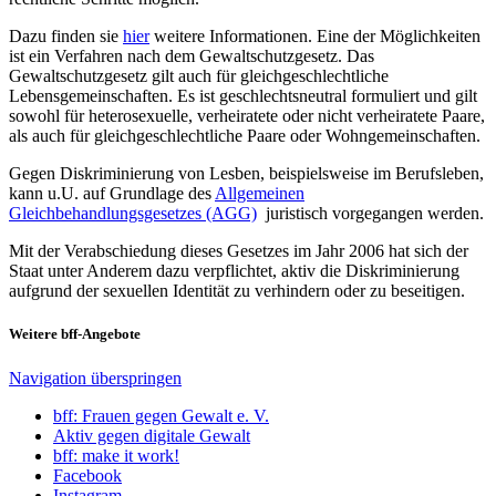
Dazu finden sie
hier
weitere Informationen. Eine der Möglichkeiten
ist ein Verfahren nach dem Gewaltschutzgesetz. Das
Gewaltschutzgesetz gilt auch für gleichgeschlechtliche
Lebensgemeinschaften. Es ist geschlechtsneutral formuliert und gilt
sowohl für heterosexuelle, verheiratete oder nicht verheiratete Paare,
als auch für gleichgeschlechtliche Paare oder Wohngemeinschaften.
Gegen Diskriminierung von Lesben, beispielsweise im Berufsleben,
kann u.U. auf Grundlage des
Allgemeinen
Gleichbehandlungsgesetzes (AGG)
juristisch vorgegangen werden.
Mit der Verabschiedung dieses Gesetzes im Jahr 2006 hat sich der
Staat unter Anderem dazu verpflichtet, aktiv die Diskriminierung
aufgrund der sexuellen Identität zu verhindern oder zu beseitigen.
Weitere bff-Angebote
Navigation überspringen
bff: Frauen gegen Gewalt e. V.
Aktiv gegen digitale Gewalt
bff: make it work!
Facebook
Instagram