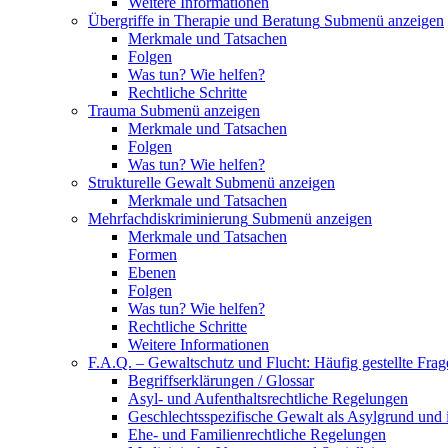
Weitere Informationen
Übergriffe in Therapie und Beratung
Submenü anzeigen
Merkmale und Tatsachen
Folgen
Was tun? Wie helfen?
Rechtliche Schritte
Trauma
Submenü anzeigen
Merkmale und Tatsachen
Folgen
Was tun? Wie helfen?
Strukturelle Gewalt
Submenü anzeigen
Merkmale und Tatsachen
Mehrfachdiskriminierung
Submenü anzeigen
Merkmale und Tatsachen
Formen
Ebenen
Folgen
Was tun? Wie helfen?
Rechtliche Schritte
Weitere Informationen
F.A.Q. – Gewaltschutz und Flucht: Häufig gestellte Frag
Begriffserklärungen / Glossar
Asyl- und Aufenthaltsrechtliche Regelungen
Geschlechtsspezifische Gewalt als Asylgrund und
Ehe- und Familienrechtliche Regelungen