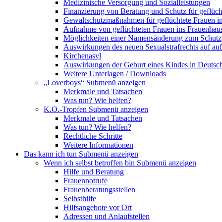
Medizinische Versorgung und Sozialleistungen
Finanzierung von Beratung und Schutz für geflüch
Gewaltschutzmaßnahmen für geflüchtete Frauen i
Aufnahme von geflüchteten Frauen ins Frauenhau
Möglichkeiten einer Namensänderung zum Schutz
Auswirkungen des neuen Sexualstrafrechts auf auf
Kirchenasyl
Auswirkungen der Geburt eines Kindes in Deutschla
Weitere Unterlagen / Downloads
„Loverboys“
Submenü anzeigen
Merkmale und Tatsachen
Was tun? Wie helfen?
K.O.-Tropfen
Submenü anzeigen
Merkmale und Tatsachen
Was tun? Wie helfen?
Rechtliche Schritte
Weitere Informationen
Das kann ich tun
Submenü anzeigen
Wenn ich selbst betroffen bin
Submenü anzeigen
Hilfe und Beratung
Frauennotrufe
Frauenberatungsstellen
Selbsthilfe
Hilfsangebote vor Ort
Adressen und Anlaufstellen