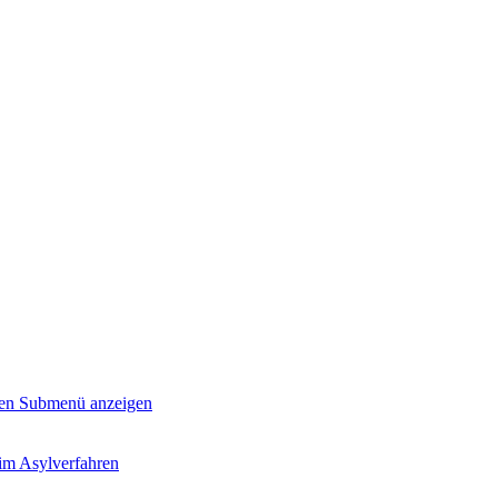
en
Submenü anzeigen
 im Asylverfahren