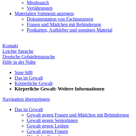
Missbrauch
Verjährungen
Materialien
Submenü anzeigen
Dokumentation von Fachtagungen
Frauen und Mädchen mit Behinderung
Postkarten, Aufkleber und sonstiges Material
Kontakt
Leichte Sprache
Deutsche Gebärdensprache
Hilfe in der Nähe
Suse hilft
Das ist Gewalt
Körperliche Gewalt
Körperliche Gewalt: Weitere Informationen
Navigation überspringen
Das ist Gewalt
Gewalt gegen Frauen und Mädchen mit Behinderung
Gewalt gegen Seniorinnen
Gewalt gegen Lesben
Gewalt gegen Frauen