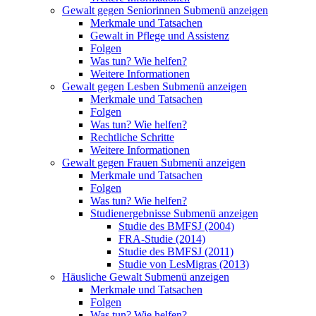
Gewalt gegen Seniorinnen
Submenü anzeigen
Merkmale und Tatsachen
Gewalt in Pflege und Assistenz
Folgen
Was tun? Wie helfen?
Weitere Informationen
Gewalt gegen Lesben
Submenü anzeigen
Merkmale und Tatsachen
Folgen
Was tun? Wie helfen?
Rechtliche Schritte
Weitere Informationen
Gewalt gegen Frauen
Submenü anzeigen
Merkmale und Tatsachen
Folgen
Was tun? Wie helfen?
Studienergebnisse
Submenü anzeigen
Studie des BMFSJ (2004)
FRA-Studie (2014)
Studie des BMFSJ (2011)
Studie von LesMigras (2013)
Häusliche Gewalt
Submenü anzeigen
Merkmale und Tatsachen
Folgen
Was tun? Wie helfen?