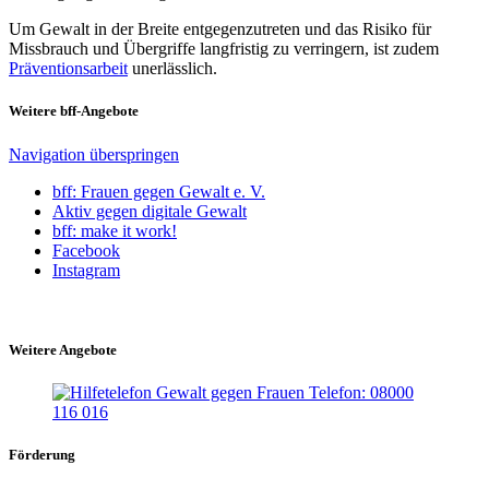
Um Gewalt in der Breite entgegenzutreten und das Risiko für
Missbrauch und Übergriffe langfristig zu verringern, ist zudem
Präventionsarbeit
unerlässlich.
Weitere bff-Angebote
Navigation überspringen
bff: Frauen gegen Gewalt e. V.
Aktiv gegen digitale Gewalt
bff: make it work!
Facebook
Instagram
Weitere Angebote
Förderung