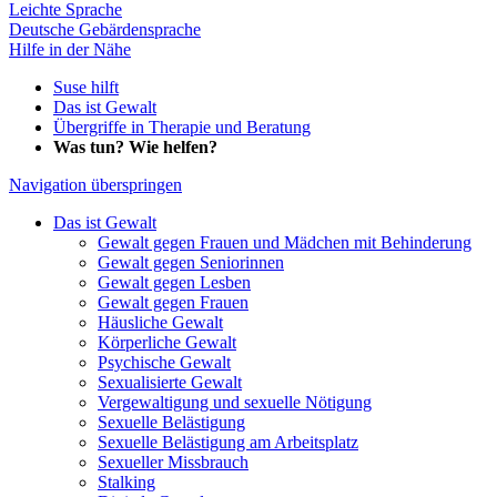
Leichte Sprache
Deutsche Gebärdensprache
Hilfe in der Nähe
Suse hilft
Das ist Gewalt
Übergriffe in Therapie und Beratung
Was tun? Wie helfen?
Navigation überspringen
Das ist Gewalt
Gewalt gegen Frauen und Mädchen mit Behinderung
Gewalt gegen Seniorinnen
Gewalt gegen Lesben
Gewalt gegen Frauen
Häusliche Gewalt
Körperliche Gewalt
Psychische Gewalt
Sexualisierte Gewalt
Vergewaltigung und sexuelle Nötigung
Sexuelle Belästigung
Sexuelle Belästigung am Arbeitsplatz
Sexueller Missbrauch
Stalking