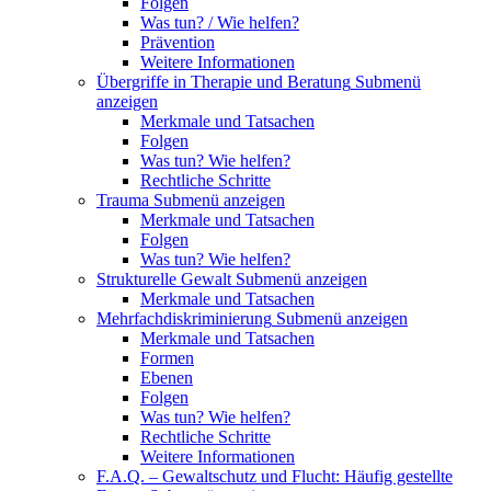
Folgen
Was tun? / Wie helfen?
Prävention
Weitere Informationen
Übergriffe in Therapie und Beratung
Submenü
anzeigen
Merkmale und Tatsachen
Folgen
Was tun? Wie helfen?
Rechtliche Schritte
Trauma
Submenü anzeigen
Merkmale und Tatsachen
Folgen
Was tun? Wie helfen?
Strukturelle Gewalt
Submenü anzeigen
Merkmale und Tatsachen
Mehrfachdiskriminierung
Submenü anzeigen
Merkmale und Tatsachen
Formen
Ebenen
Folgen
Was tun? Wie helfen?
Rechtliche Schritte
Weitere Informationen
F.A.Q. – Gewaltschutz und Flucht: Häufig gestellte