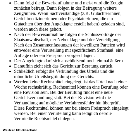
Dann folgt die Beweisaufnahme und meist wird die Zeugin
zunächst befragt. Dann folgen in der Befragung weitere
Zeug/innen. Wenn Sachverständige (z.B. Gutachter/innen,
Gerichtmediziner/innen oder Psychiater/innen, die ein
Gutachten über den Angeklagte erstellt haben) geladen sind,
werden auch diese gehört.
Nach der Beweisaufnahme folgen die Schlussvorträge der
Staatsanwaltschaft, der Nebenklage und der Verteidigung.
Nach den Zusammenfassungen der jeweiligen Parteien wird
entweder eine Verurteilung mit spezifischem Strafmaß, eine
Auflage oder ein Freispruch vorgeschlagen.
Der Angeklagte darf sich abschließend noch einmal äußern.
Daraufhin zieht sich das Gericht zur Beratung zurück.
Schließlich erfolgt die Verkündung des Urteils und die
mündliche Urteilsbegründung des Gerichts.
Werden keine Rechtsmittel eingelegt, ist das Urteil nach einer
Woche rechtskräftig. Rechtsmittel können eine Berufung oder
eine Revision sein. Bei der Berufung findet eine neue
Gerichtsverhandlung statt. Bei der Revision wird die
Verhandlung auf mögliche Verfahrensfehler hin überprüft.
Diese Rechtsmittel können nur bei einem Freispruch eingelegt
werden. Bei einer Verurteilung kann lediglich der/die
Verurteilte Rechtsmittel einlegen.
Weitere bff-Angebote