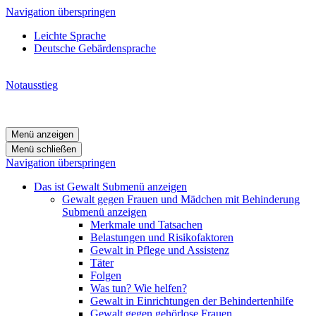
Navigation überspringen
Leichte Sprache
Deutsche Gebärdensprache
Notausstieg
Menü anzeigen
Menü schließen
Navigation überspringen
Das ist Gewalt
Submenü anzeigen
Gewalt gegen Frauen und Mädchen mit Behinderung
Submenü anzeigen
Merkmale und Tatsachen
Belastungen und Risikofaktoren
Gewalt in Pflege und Assistenz
Täter
Folgen
Was tun? Wie helfen?
Gewalt in Einrichtungen der Behindertenhilfe
Gewalt gegen gehörlose Frauen