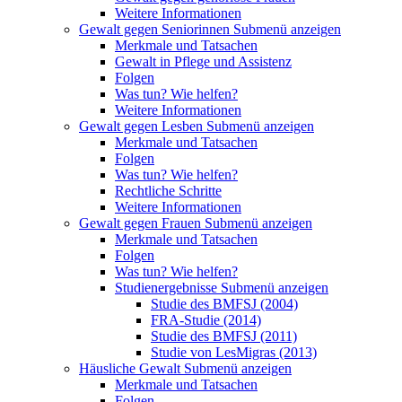
Weitere Informationen
Gewalt gegen Seniorinnen
Submenü anzeigen
Merkmale und Tatsachen
Gewalt in Pflege und Assistenz
Folgen
Was tun? Wie helfen?
Weitere Informationen
Gewalt gegen Lesben
Submenü anzeigen
Merkmale und Tatsachen
Folgen
Was tun? Wie helfen?
Rechtliche Schritte
Weitere Informationen
Gewalt gegen Frauen
Submenü anzeigen
Merkmale und Tatsachen
Folgen
Was tun? Wie helfen?
Studienergebnisse
Submenü anzeigen
Studie des BMFSJ (2004)
FRA-Studie (2014)
Studie des BMFSJ (2011)
Studie von LesMigras (2013)
Häusliche Gewalt
Submenü anzeigen
Merkmale und Tatsachen
Folgen