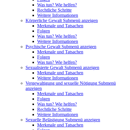
Was tun? Wie helfen?
Rechtliche Schritte
Weitere Informationen
Körperliche Gewalt
Submenü anzeigen
Merkmale und Tatsachen
Folgen
Was tun? Wie helfen?
Weitere Informationen
Psychische Gewalt
Submenü anzeigen
Merkmale und Tatsachen
Folgen
Was tun? Wie helfen?
Sexualisierte Gewalt
Submenü anzeigen
Merkmale und Tatsachen
Weitere Informationen
Vergewaltigung und sexuelle Nötigung
Submenü
anzeigen
Merkmale und Tatsachen
Folgen
Was tun? Wie helfen?
Rechtliche Schritte
Weitere Informationen
Sexuelle Belästigung
Submenü anzeigen
Merkmale und Tatsachen