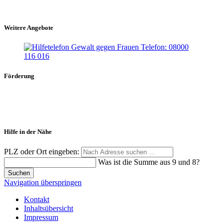
Weitere Angebote
Förderung
Hilfe in der Nähe
PLZ oder Ort eingeben:
Was ist die Summe aus 9 und 8?
Suchen
Navigation überspringen
Kontakt
Inhaltsübersicht
Impressum