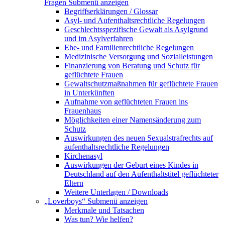
Fragen
Submenü anzeigen
Begriffserklärungen / Glossar
Asyl- und Aufenthaltsrechtliche Regelungen
Geschlechtsspezifische Gewalt als Asylgrund
und im Asylverfahren
Ehe- und Familienrechtliche Regelungen
Medizinische Versorgung und Sozialleistungen
Finanzierung von Beratung und Schutz für
geflüchtete Frauen
Gewaltschutzmaßnahmen für geflüchtete Frauen
in Unterkünften
Aufnahme von geflüchteten Frauen ins
Frauenhaus
Möglichkeiten einer Namensänderung zum
Schutz
Auswirkungen des neuen Sexualstrafrechts auf
aufenthaltsrechtliche Regelungen
Kirchenasyl
Auswirkungen der Geburt eines Kindes in
Deutschland auf den Aufenthaltstitel geflüchteter
Eltern
Weitere Unterlagen / Downloads
„Loverboys“
Submenü anzeigen
Merkmale und Tatsachen
Was tun? Wie helfen?