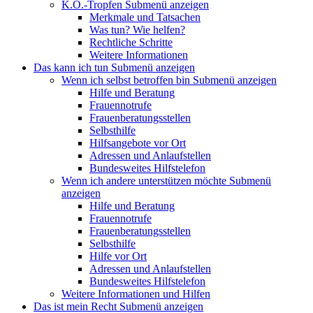
K.O.-Tropfen
Submenü anzeigen
Merkmale und Tatsachen
Was tun? Wie helfen?
Rechtliche Schritte
Weitere Informationen
Das kann ich tun
Submenü anzeigen
Wenn ich selbst betroffen bin
Submenü anzeigen
Hilfe und Beratung
Frauennotrufe
Frauenberatungsstellen
Selbsthilfe
Hilfsangebote vor Ort
Adressen und Anlaufstellen
Bundesweites Hilfstelefon
Wenn ich andere unterstützen möchte
Submenü
anzeigen
Hilfe und Beratung
Frauennotrufe
Frauenberatungsstellen
Selbsthilfe
Hilfe vor Ort
Adressen und Anlaufstellen
Bundesweites Hilfstelefon
Weitere Informationen und Hilfen
Das ist mein Recht
Submenü anzeigen