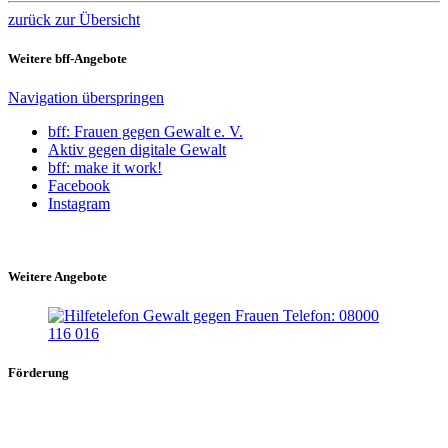
zurück zur Übersicht
Weitere bff-Angebote
Navigation überspringen
bff: Frauen gegen Gewalt e. V.
Aktiv gegen digitale Gewalt
bff: make it work!
Facebook
Instagram
Weitere Angebote
Förderung