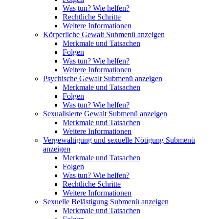
Was tun? Wie helfen?
Rechtliche Schritte
Weitere Informationen
Körperliche Gewalt
Submenü anzeigen
Merkmale und Tatsachen
Folgen
Was tun? Wie helfen?
Weitere Informationen
Psychische Gewalt
Submenü anzeigen
Merkmale und Tatsachen
Folgen
Was tun? Wie helfen?
Sexualisierte Gewalt
Submenü anzeigen
Merkmale und Tatsachen
Weitere Informationen
Vergewaltigung und sexuelle Nötigung
Submenü
anzeigen
Merkmale und Tatsachen
Folgen
Was tun? Wie helfen?
Rechtliche Schritte
Weitere Informationen
Sexuelle Belästigung
Submenü anzeigen
Merkmale und Tatsachen