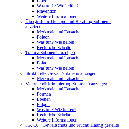
Folgen
Was tun? / Wie helfen?
Prävention
Weitere Informationen
Übergriffe in Therapie und Beratung
Submenü
anzeigen
Merkmale und Tatsachen
Folgen
Was tun? Wie helfen?
Rechtliche Schritte
Trauma
Submenü anzeigen
Merkmale und Tatsachen
Folgen
Was tun? Wie helfen?
Strukturelle Gewalt
Submenü anzeigen
Merkmale und Tatsachen
Mehrfachdiskriminierung
Submenü anzeigen
Merkmale und Tatsachen
Formen
Ebenen
Folgen
Was tun? Wie helfen?
Rechtliche Schritte
Weitere Informationen
F.A.Q. – Gewaltschutz und Flucht: Häufig gestellte