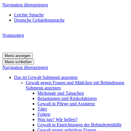
Navigation überspringen
Leichte Sprache
Deutsche Gebärdensprache
Notausstieg
Menü anzeigen
Menü schließen
Navigation überspringen
Das ist Gewalt
Submenü anzeigen
Gewalt gegen Frauen und Mädchen mit Behinderung
Submenü anzeigen
Merkmale und Tatsachen
Belastungen und Risikofaktoren
Gewalt in Pflege und Assistenz
Täter
Folgen
Was tun? Wie helfen?
Gewalt in Einrichtungen der Behindertenhilfe
Gewalt gegen gehörlose Frauen