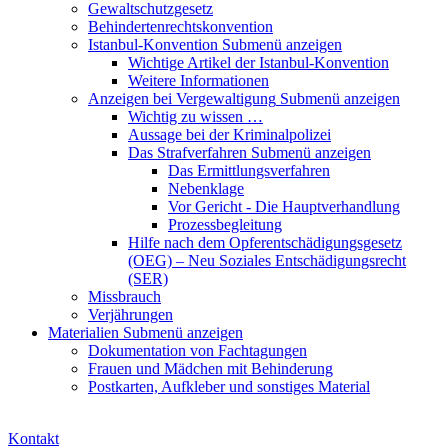
Gewaltschutzgesetz
Behindertenrechtskonvention
Istanbul-Konvention
Submenü anzeigen
Wichtige Artikel der Istanbul-Konvention
Weitere Informationen
Anzeigen bei Vergewaltigung
Submenü anzeigen
Wichtig zu wissen …
Aussage bei der Kriminalpolizei
Das Strafverfahren
Submenü anzeigen
Das Ermittlungsverfahren
Nebenklage
Vor Gericht - Die Hauptverhandlung
Prozessbegleitung
Hilfe nach dem Opferentschädigungsgesetz
(OEG) – Neu Soziales Entschädigungsrecht
(SER)
Missbrauch
Verjährungen
Materialien
Submenü anzeigen
Dokumentation von Fachtagungen
Frauen und Mädchen mit Behinderung
Postkarten, Aufkleber und sonstiges Material
Kontakt