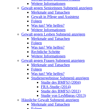
Weitere Informationen
Gewalt gegen Seniorinnen
Submenü anzeigen
Merkmale und Tatsachen
Gewalt in Pflege und Assistenz
Folgen
Was tun? Wie helfen?
Weitere Informationen
Gewalt gegen Lesben
Submenü anzeigen
Merkmale und Tatsachen
Folgen
Was tun? Wie helfen?
Rechtliche Schritte
Weitere Informationen
Gewalt gegen Frauen
Submenü anzeigen
Merkmale und Tatsachen
Folgen
Was tun? Wie helfen?
Studienergebnisse
Submenü anzeigen
Studie des BMFSJ (2004)
FRA-Studie (2014)
Studie des BMFSJ (2011)
Studie von LesMigras (2013)
Häusliche Gewalt
Submenü anzeigen
Merkmale und Tatsachen
Folgen