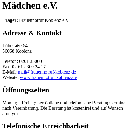
Mädchen e.V.
Träger:
Frauennotruf Koblenz e.V.
Adresse & Kontakt
Löhrsraße 64a
56068 Koblenz
Telefon: 0261 35000
Fax: 02 61 - 300 24 17
E-Mail:
mail@frauennotruf-koblenz.de
Website:
www.frauennotruf-koblenz.de
Öffnungszeiten
Montag – Freitag: persönliche und telefonische Beratungstermine
nach Vereinbarung. Die Beratung ist kostenfrei und auf Wunsch
anonym.
Telefonische Erreichbarkeit