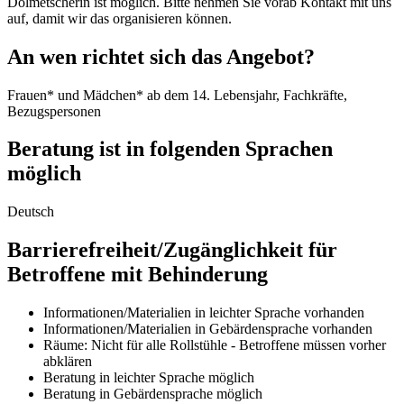
Dolmetscherin ist möglich. Bitte nehmen Sie vorab Kontakt mit uns
auf, damit wir das organisieren können.
An wen richtet sich das Angebot?
Frauen* und Mädchen* ab dem 14. Lebensjahr, Fachkräfte,
Bezugspersonen
Beratung ist in folgenden Sprachen
möglich
Deutsch
Barrierefreiheit/Zugänglichkeit für
Betroffene mit Behinderung
Informationen/Materialien in leichter Sprache vorhanden
Informationen/Materialien in Gebärdensprache vorhanden
Räume: Nicht für alle Rollstühle - Betroffene müssen vorher
abklären
Beratung in leichter Sprache möglich
Beratung in Gebärdensprache möglich