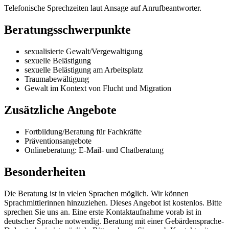
Telefonische Sprechzeiten laut Ansage auf Anrufbeantworter.
Beratungsschwerpunkte
sexualisierte Gewalt/Vergewaltigung
sexuelle Belästigung
sexuelle Belästigung am Arbeitsplatz
Traumabewältigung
Gewalt im Kontext von Flucht und Migration
Zusätzliche Angebote
Fortbildung/Beratung für Fachkräfte
Präventionsangebote
Onlineberatung: E-Mail- und Chatberatung
Besonderheiten
Die Beratung ist in vielen Sprachen möglich. Wir können
Sprachmittlerinnen hinzuziehen. Dieses Angebot ist kostenlos. Bitte
sprechen Sie uns an. Eine erste Kontaktaufnahme vorab ist in
deutscher Sprache notwendig. Beratung mit einer Gebärdensprache-