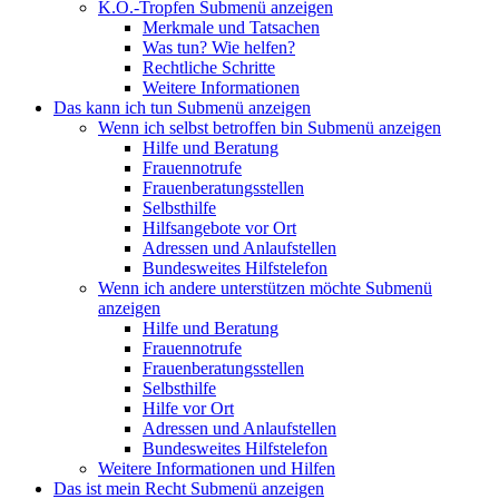
K.O.-Tropfen
Submenü anzeigen
Merkmale und Tatsachen
Was tun? Wie helfen?
Rechtliche Schritte
Weitere Informationen
Das kann ich tun
Submenü anzeigen
Wenn ich selbst betroffen bin
Submenü anzeigen
Hilfe und Beratung
Frauennotrufe
Frauenberatungsstellen
Selbsthilfe
Hilfsangebote vor Ort
Adressen und Anlaufstellen
Bundesweites Hilfstelefon
Wenn ich andere unterstützen möchte
Submenü
anzeigen
Hilfe und Beratung
Frauennotrufe
Frauenberatungsstellen
Selbsthilfe
Hilfe vor Ort
Adressen und Anlaufstellen
Bundesweites Hilfstelefon
Weitere Informationen und Hilfen
Das ist mein Recht
Submenü anzeigen