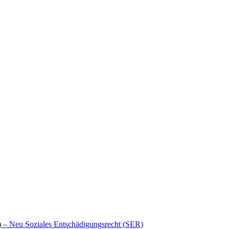
 – Neu Soziales Entschädigungsrecht (SER)