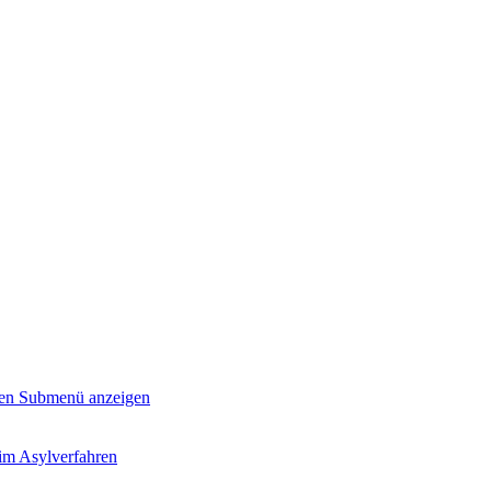
en
Submenü anzeigen
 im Asylverfahren