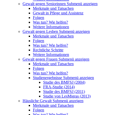
Gewalt gegen Seniorinnen
Submenü anzeigen
Merkmale und Tatsachen
Gewalt in Pflege und Assistenz
Folgen
Was tun? Wie helfen?
Weitere Informationen
Gewalt gegen Lesben
Submenü anzeigen
Merkmale und Tatsachen
Folgen
Was tun? Wie helfen?
Rechtliche Schritte
Weitere Informationen
Gewalt gegen Frauen
Submenü anzeigen
Merkmale und Tatsachen
Folgen
Was tun? Wie helfen?
Studienergebnisse
Submenü anzeigen
Studie des BMFSJ (2004)
FRA-Studie (2014)
Studie des BMFSJ (2011)
Studie von LesMigras (2013)
Häusliche Gewalt
Submenü anzeigen
Merkmale und Tatsachen
Folgen
Was tun? Wie helfen?