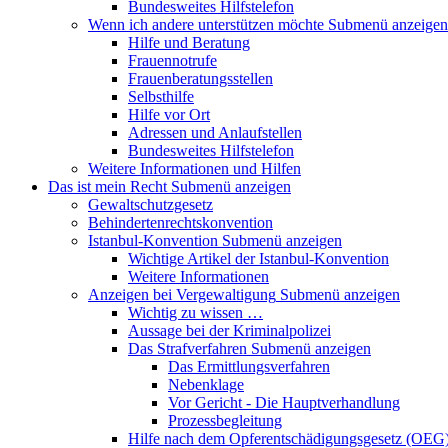
Bundesweites Hilfstelefon
Wenn ich andere unterstützen möchte
Submenü anzeigen
Hilfe und Beratung
Frauennotrufe
Frauenberatungsstellen
Selbsthilfe
Hilfe vor Ort
Adressen und Anlaufstellen
Bundesweites Hilfstelefon
Weitere Informationen und Hilfen
Das ist mein Recht
Submenü anzeigen
Gewaltschutzgesetz
Behindertenrechtskonvention
Istanbul-Konvention
Submenü anzeigen
Wichtige Artikel der Istanbul-Konvention
Weitere Informationen
Anzeigen bei Vergewaltigung
Submenü anzeigen
Wichtig zu wissen …
Aussage bei der Kriminalpolizei
Das Strafverfahren
Submenü anzeigen
Das Ermittlungsverfahren
Nebenklage
Vor Gericht - Die Hauptverhandlung
Prozessbegleitung
Hilfe nach dem Opferentschädigungsgesetz (OEG)