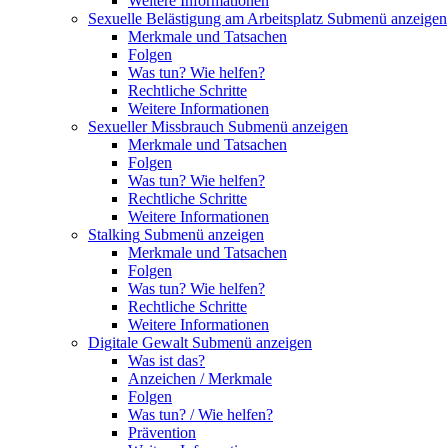
Weitere Informationen
Sexuelle Belästigung am Arbeitsplatz
Submenü anzeigen
Merkmale und Tatsachen
Folgen
Was tun? Wie helfen?
Rechtliche Schritte
Weitere Informationen
Sexueller Missbrauch
Submenü anzeigen
Merkmale und Tatsachen
Folgen
Was tun? Wie helfen?
Rechtliche Schritte
Weitere Informationen
Stalking
Submenü anzeigen
Merkmale und Tatsachen
Folgen
Was tun? Wie helfen?
Rechtliche Schritte
Weitere Informationen
Digitale Gewalt
Submenü anzeigen
Was ist das?
Anzeichen / Merkmale
Folgen
Was tun? / Wie helfen?
Prävention