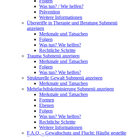
Folgen
Was tun? / Wie helfen?
Prävention
Weitere Informationen
Übergriffe in Therapie und Beratung
Submenü
anzeigen
Merkmale und Tatsachen
Folgen
Was tun? Wie helfen?
Rechtliche Schritte
Trauma
Submenü anzeigen
Merkmale und Tatsachen
Folgen
Was tun? Wie helfen?
Strukturelle Gewalt
Submenü anzeigen
Merkmale und Tatsachen
Mehrfachdiskriminierung
Submenü anzeigen
Merkmale und Tatsachen
Formen
Ebenen
Folgen
Was tun? Wie helfen?
Rechtliche Schritte
Weitere Informationen
F.A.Q. – Gewaltschutz und Flucht: Häufig gestellte