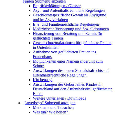
Fragen
Submenü anzeigen
Begriffserklärungen / Glossar
Asyl- und Aufenthaltsrechtliche Regelungen
Geschlechtsspezifische Gewalt als Asylgrund
und im Asylverfahren
Ehe- und Familienrechtliche Regelungen
Medizinische Versorgung und Sozialleistungen
Finanzierung von Beratung und Schutz für
geflüchtete Frauen
Gewaltschutzmaßnahmen für geflüchtete Frauen
in Unterkünften
Aufnahme von geflüchteten Frauen ins
Frauenhaus
Möglichkeiten einer Namensänderung zum
Schutz
Auswirkungen des neuen Sexualstrafrechts auf
aufenthaltsrechtliche Regelungen
Kirchenasyl
Auswirkungen der Geburt eines Kindes in
Deutschland auf den Aufenthaltstitel geflüchteter
Eltern
Weitere Unterlagen / Downloads
„Loverboys“
Submenü anzeigen
Merkmale und Tatsachen
Was tun? Wie helfen?