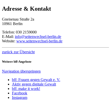
Adresse & Kontakt
Gneisenau Straße 2a
10961 Berlin
Telefon: 030 2159000
E-Mail:
info@seitenwechsel-berlin.de
Website:
www.seitenwechsel-berlin.de
zurück zur Übersicht
Weitere bff-Angebote
Navigation überspringen
bff: Frauen gegen Gewalt e. V.
Aktiv gegen digitale Gewalt
bff: make it work!
Facebook
Instagram